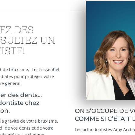
EZ DES
SULTEZ UN
ISTE!
 de bruxisme, il est essentiel
iates pour protéger votre
re général.
cer des dents…
ontiste chez
on.
ON S’OCCUPE DE V
COMME SI C’ÉTAIT 
la gravité de votre bruxisme,
i de vos dents et de votre
Les orthodontistes Amy Archa
tic précis. La clinique