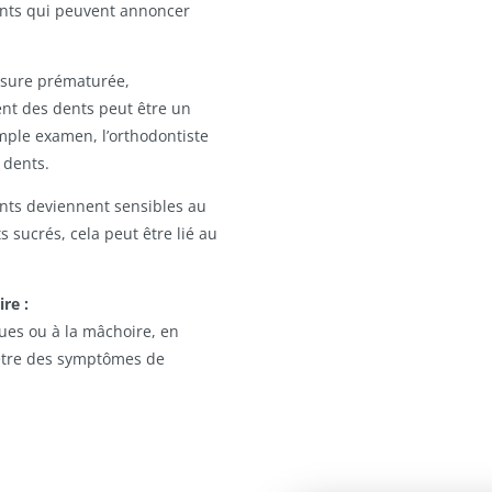
uents qui peuvent annoncer
usure prématurée,
ent des dents peut être un
mple examen, l’orthodontiste
 dents.
ents deviennent sensibles au
 sucrés, cela peut être lié au
re :
ues ou à la mâchoire, en
 être des symptômes de