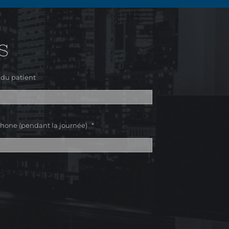
S
du patient
m
Prénom
hone (pendant la journée)
*
m