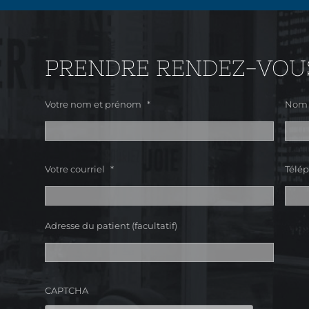
PRENDRE RENDEZ-VOU
Votre nom et prénom
*
Nom 
Préno
Votre courriel
*
Télép
Adresse du patient (facultatif)
Préno
à
CAPTCHA