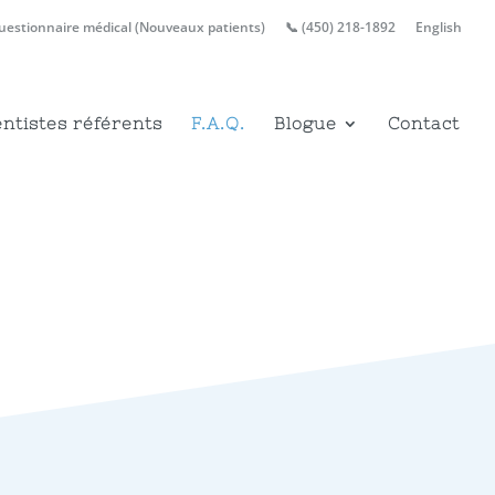
uestionnaire médical (Nouveaux patients)
📞 (450) 218-1892
English
ntistes référents
F.A.Q.
Blogue
Contact