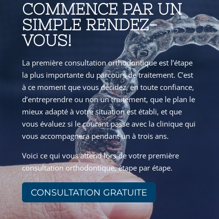
COMMENCE PAR UN
SIMPLE RENDEZ-
VOUS!
La première consultation orthodontique est l’étape
la plus importante du parcours de traitement. C’est
à ce moment que vous décidez, en toute confiance,
d’entreprendre ou non un traitement, que le plan le
mieux adapté à votre situation est établi, et que
vous évaluez si le courant passe avec la clinique qui
vous accompagnera pendant un à trois ans.
Voici ce qui vous attend lors de votre première
consultation orthodontique, étape par étape.
CONSULTATION GRATUITE