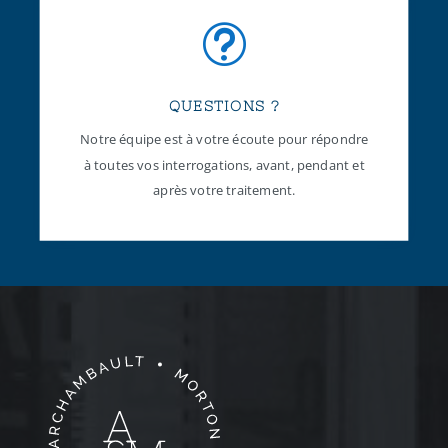
t
QUESTIONS ?
Notre équipe est à votre écoute pour répondre
à toutes vos interrogations, avant, pendant et
après votre traitement.