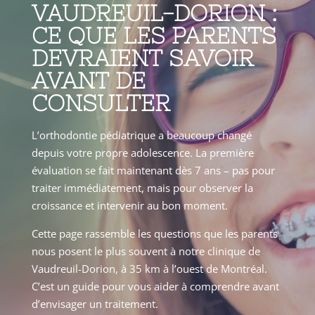
VAUDREUIL-DORION :
CE QUE LES PARENTS
DEVRAIENT SAVOIR
AVANT DE
CONSULTER
L’orthodontie pédiatrique a beaucoup changé
depuis votre propre adolescence. La première
évaluation se fait maintenant dès 7 ans – pas pour
traiter immédiatement, mais pour observer la
croissance et intervenir au bon moment.
Cette page rassemble les questions que les parents
nous posent le plus souvent à notre clinique de
Vaudreuil-Dorion, à 35 km à l’ouest de Montréal.
C’est un guide pour vous aider à comprendre avant
d’envisager un traitement.